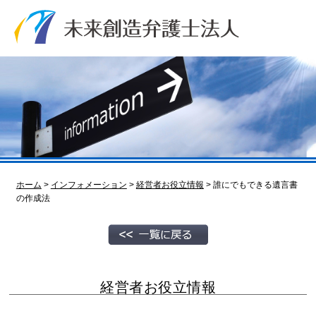
ホーム
>
インフォメーション
>
経営者お役立情報
>
誰にでもできる遺言書
の作成法
経営者お役立情報